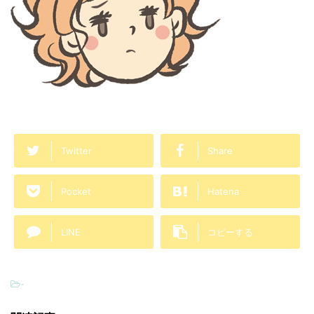
Twitter
Share
Pocket
Hatena
LINE
コピーする
-