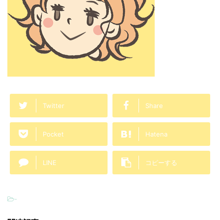
Twitter
Share
Pocket
Hatena
LINE
コピーする
-