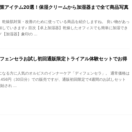
策アイテム20選！保湿クリームから加湿器まで全て商品写真
、乾燥肌対策・改善のために使っている商品を紹介しますね。 良い物があっ
加していきます♪ 目次【卓上加湿器】乾燥したオフィスでも簡単に加湿でき
【加湿器】象印の ...
フェンセラお試し初回通販限定トライアル体験セットでお得
になる方に人気のオルビスのインナーケア「ディフェンセラ」。 通常価格は
3,456円（30日分）での販売ですが、通販初回限定で4週間のお試しセット
始され ...