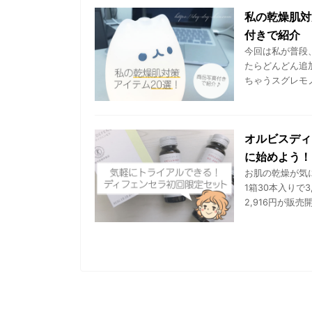
私の乾燥肌対
付きで紹介
今回は私が普段
たらどんどん追
ちゃうスグレモノ
オルビスディ
に始めよう！
お肌の乾燥が気
1箱30本入りで
2,916円が販売開