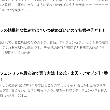
んと洗顔して悪化させないように気をつければ大丈夫カサ猫 カサリーナうー
すごい乾燥肌で、 ...
ラの効果的な飲み方は？いつ飲めばいいの？妊婦や子どもも
売されている乾燥肌のためのトクホ食品、ディフェンセラ。 セラミドの機能
してくれる画期的な商品です。 乾燥肌の改善が期待できる期待の商品です
て疑問がいくつか出 ...
フェンセラを最安値で買う方法【公式・楽天・アマゾン】1番
！
ンセラの最安値は2019年冬ではどこなのでしょうか？ もしかしたらフリマ
品で安く買えないかな？と思ったので、現在一番安くディフェンセラを購入
た結果、201 ...