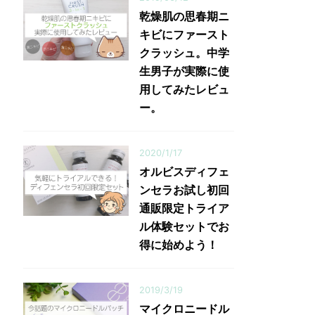
乾燥肌の思春期ニ
キビにファースト
クラッシュ。中学
生男子が実際に使
用してみたレビュ
ー。
2020/1/17
オルビスディフェ
ンセラお試し初回
通販限定トライア
ル体験セットでお
得に始めよう！
2019/3/19
マイクロニードル